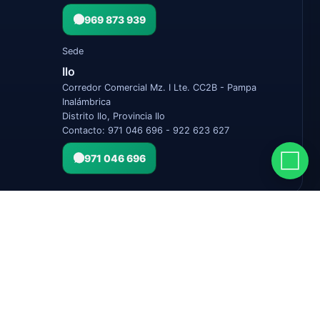
969 873 939
Sede
Ilo
Corredor Comercial Mz. I Lte. CC2B - Pampa
Inalámbrica
Distrito Ilo, Provincia Ilo
Contacto: 971 046 696 - 922 623 627
971 046 696
Términos
Privacidad
Cambios & Devoluciones