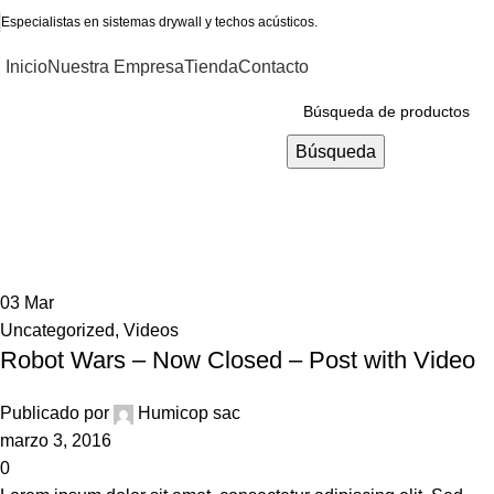
Especialistas en sistemas drywall y techos acústicos.
Inicio
Nuestra Empresa
Tienda
Contacto
Categorías
Búsqueda
Tag Archives: video post format
Casa
Posts Tagged "video post format"
03
Mar
Uncategorized
,
Videos
Robot Wars – Now Closed – Post with Video
Publicado por
Humicop sac
marzo 3, 2016
0