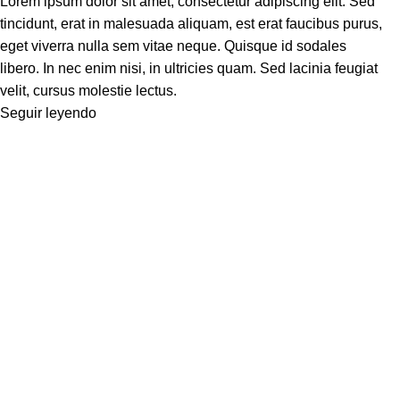
Lorem ipsum dolor sit amet, consectetur adipiscing elit. Sed
tincidunt, erat in malesuada aliquam, est erat faucibus purus,
eget viverra nulla sem vitae neque. Quisque id sodales
libero. In nec enim nisi, in ultricies quam. Sed lacinia feugiat
velit, cursus molestie lectus.
Seguir leyendo