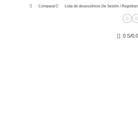
Comparar
Lista de deseos
Inicio De Sesión / Registrar
0
S/
0.