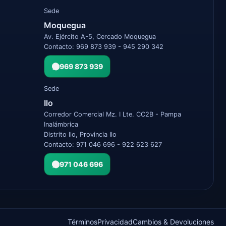
Sede
Moquegua
Av. Ejército A-5, Cercado Moquegua
Contacto: 969 873 939 - 945 290 342
969 873 939
Sede
Ilo
Corredor Comercial Mz. I Lte. CC2B - Pampa
Inalámbrica
Distrito Ilo, Provincia Ilo
Contacto: 971 046 696 - 922 623 627
971 046 696
Términos
Privacidad
Cambios & Devoluciones