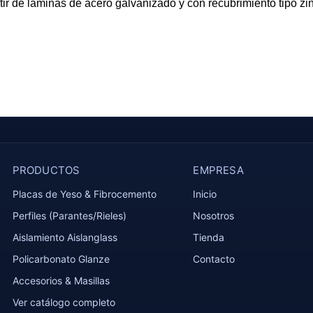
rtir de láminas de acero galvanizado y con recubrimiento tipo z
PRODUCTOS
EMPRESA
Placas de Yeso & Fibrocemento
Inicio
Perfiles (Parantes/Rieles)
Nosotros
Aislamiento Aislanglass
Tienda
Policarbonato Glanze
Contacto
Accesorios & Masillas
Ver catálogo completo