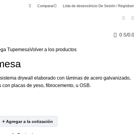
Comparar
Lista de deseos
Inicio De Sesión / Registrar
0
S/
0.
ga Tupemesa
Volver a los productos
mesa
el sistema drywall elaborado con láminas de acero galvanizado,
os con placas de yeso, fibrocemento, u OSB.
Agregar a la cotización