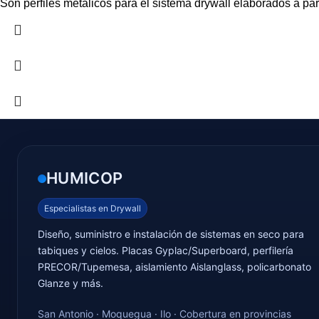
Son perfiles metálicos para el sistema drywall elaborados a pa
HUMICOP
Especialistas en Drywall
Diseño, suministro e instalación de sistemas en seco para
tabiques y cielos. Placas Gyplac/Superboard, perfilería
PRECOR/Tupemesa, aislamiento Aislanglass, policarbonato
Glanze y más.
San Antonio · Moquegua · Ilo · Cobertura en provincias